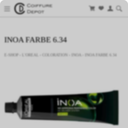
INOA FARBE 6.34
E-SHOP
›
L'OREAL
›
COLORATION
›
INOA
›
INOA FARBE 6.34