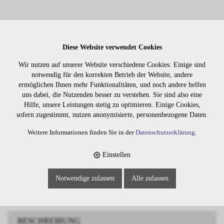
Diese Website verwendet Cookies
Wir nutzen auf unserer Website verschiedene Cookies: Einige sind
notwendig für den korrekten Betrieb der Website, andere
Lager:
ermöglichen Ihnen mehr Funktionalitäten, und noch andere helfen
uns dabei, die Nutzenden besser zu verstehen. Sie sind also eine
Art. Nr:
416.34
Hilfe, unsere Leistungen stetig zu optimieren. Einige Cookies,
Wiederbeschaffungsdauer auf Anfrage.
sofern zugestimmt, nutzen anonymisierte, personenbezogene Daten.
Weitere Informationen finden Sie in der
Datenschutzerklärung
.
Die Preise sind erst nach dem
Einstellen
Merken
Login sichtbar. Bitte loggen Sie
sich ein oder registrieren Sie sich.
Notwendige zulassen
Alle zulassen
BESCHREIBUNG