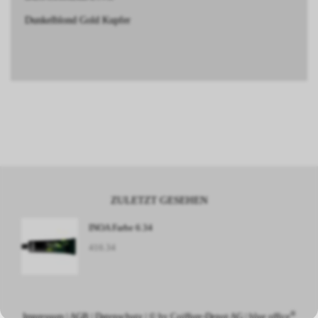
Dunkelblond Gold Kupfer
ZULETZT GESEHEN
INOA Farbe 6.34
416.34
®
Impressum
|
AGB
|
Datenschutz
| © by
Coiffure-Depot AG
|
blue office