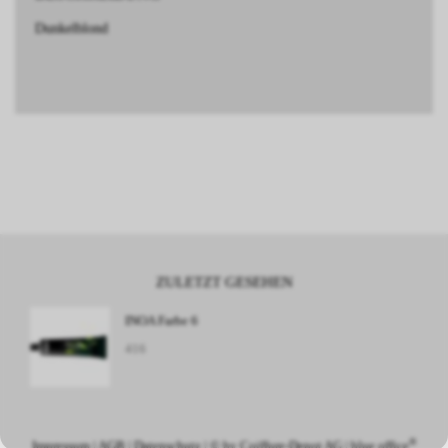
Dunkelblond
ZULETZT GESEHEN
INOA Farbe 6
416
®
Impressum
|
AGB
|
Datenschutz
| © by
Coiffure-Depot AG
|
blue office