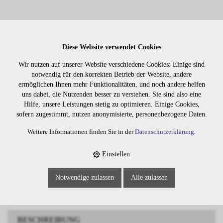
Diese Website verwendet Cookies
Wir nutzen auf unserer Website verschiedene Cookies: Einige sind
notwendig für den korrekten Betrieb der Website, andere
Lager:
ermöglichen Ihnen mehr Funktionalitäten, und noch andere helfen
uns dabei, die Nutzenden besser zu verstehen. Sie sind also eine
Art. Nr:
416
Hilfe, unsere Leistungen stetig zu optimieren. Einige Cookies,
Wiederbeschaffungsdauer auf Anfrage.
sofern zugestimmt, nutzen anonymisierte, personenbezogene Daten.
Weitere Informationen finden Sie in der
Datenschutzerklärung
.
Die Preise sind erst nach dem
Einstellen
Merken
Login sichtbar. Bitte loggen Sie
sich ein oder registrieren Sie sich.
Notwendige zulassen
Alle zulassen
BESCHREIBUNG