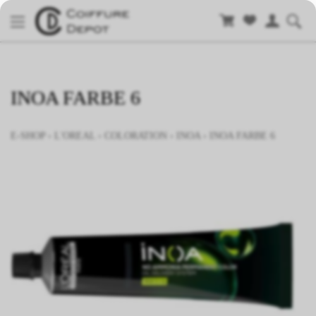
INOA FARBE 6
E-SHOP
›
L'OREAL
›
COLORATION
›
INOA
›
INOA FARBE 6