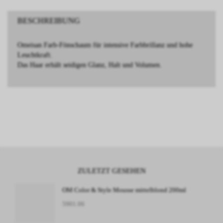
BESCHREIBUNG
Omeisan Farb-Fönschaum für intensive Farbbrillanz und hohe
Leuchtkraft.
Das Haar erhält seidigen Glanz, Halt und Volumen.
ZULETZT GESEHEN
OM Color & Style Mousse mittelblond 200ml
5901.06