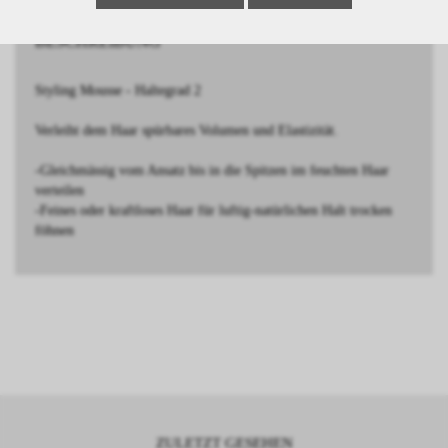
BESCHREIBUNG
Styling Mousse - Haltegrad 2
Verleiht dem Haar spürbares Volumen und Elastizität.
-Gleichmässig vom Ansatz bis in die Spitzen im feuchten Haar
verteilen
-Feines oder kraftloses Haar für luftig-natürlichen Halt trocken
föhnen
ZULETZT GESEHEN