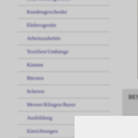
Kundengeschenke
Elektrogeräte
Arbeitszubehör
Textilien/Umhänge
Kämme
Bürsten
Scheren
BE
Messer/Klingen/Rasur
Ausbildung
Maji
Einrichtungen
Maji