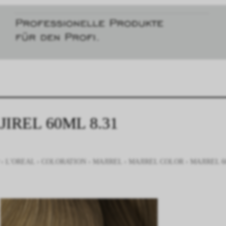
IREL 60ML 8.31
›
L'OREAL
›
COLORATION
›
MAJIREL
›
MAJIREL COLOR
›
MAJIREL 6