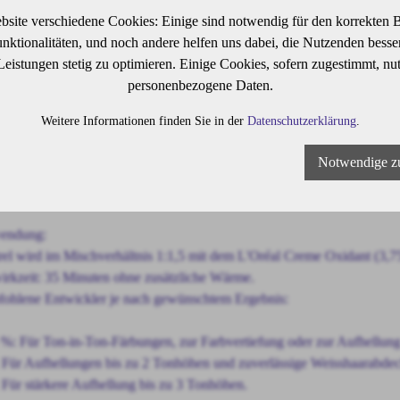
lanz sorgt. Die einzigartige Formulierung wirkt wie eine pflegende Sch
bsite verschiedene Cookies: Einige sind notwendig für den korrekten B
nd Incell™, die das Haar in allen drei Zonen gezielt stärken und schü
ktionalitäten, und noch andere helfen uns dabei, die Nutzenden besser 
hlendem Glanz und optimaler Haltbarkeit.
 Leistungen stetig zu optimieren. Einige Cookies, sofern zugestimmt, nu
personenbezogene Daten.
nschaften:
Weitere Informationen finden Sie in der
Datenschutzerklärung
.
ative Permanentfarbe – für langanhaltende, intensive Farbresultate
Notwendige z
glicht Ton-in-Ton, Aufhellungen (bis zu 3 Tonhöhen) oder Verdunkel
ickelt für den Einsatz im Salon
endung:
rel wird im Mischverhältnis 1:1,5 mit dem L'Oréal Creme Oxidant (3,7
irkzeit: 35 Minuten ohne zusätzliche Wärme.
ohlene Entwickler je nach gewünschtem Ergebnis:
 %: Für Ton-in-Ton-Färbungen, zur Farbvertiefung oder zur Aufhellung
 Für Aufhellungen bis zu 2 Tonhöhen und zuverlässige Weisshaarabde
 Für stärkere Aufhellung bis zu 3 Tonhöhen.