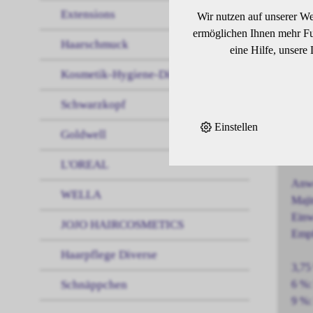
Extensions
Bril
Wir nutzen auf unserer We
G™ u
ermöglichen Ihnen mehr Fun
Haarschmuck
stra
eine Hilfe, unsere
Kosmetik-Hygiene-Diverses
Eige
Schwarzkopf
Oxid
Einstellen
Ermö
Goldwell
Entw
L'OREAL
Anw
WELLA
Maji
Einw
JOJO HAIRCOSMETICS
Empf
Haarpflege Diverse
3,75
Schnäppchen
6 %:
9 %: