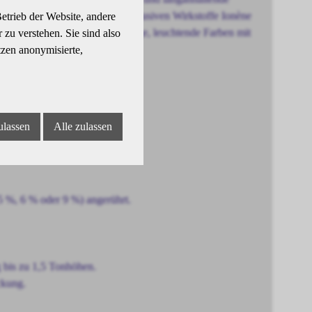
önheitscreme und enthält die exklusiven Wirkstoffe Ionène
etrieb der Website, andere
tzen. Das Ergebnis: gleichmässige, leuchtende Farben mit
zu verstehen. Sie sind also
tzen anonymisierte,
ulassen
Alle zulassen
ungen
5 %, 6 % oder 9 %) angerührt.
 bis zu 1,5 Tonhöhen.
ckung.