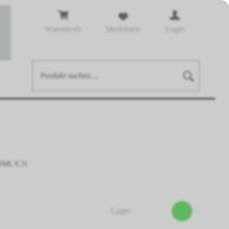
Warenkorb
Merklisten
Login
0ML 8.31
Lager: