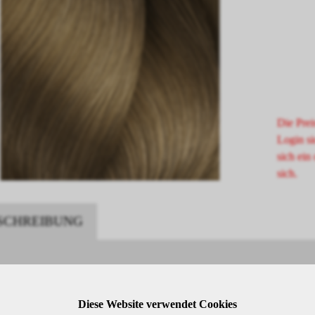
Die Prei
Login si
sich ein 
sich.
SCHREIBUNG
rel 8.31 Hellblond Gold Asch
Diese Website verwendet Cookies
rel ist eine hochwertige oxidative Haarfarbe von L'Oréal Professionnel,