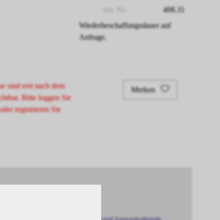
Art. Nr:
408.31
Wiederbeschaffungsdauer auf
Anfrage.
se sind erst nach dem
Merken
chtbar. Bitte loggen Sie
oder registrieren Sie
 die für intensive Farbergebnisse und langanhaltende