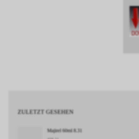
ZULETZT GESEHEN
Majirel 60ml 8.31