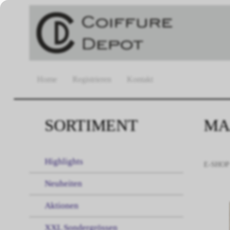
Home
Registrieren
Kontakt
SORTIMENT
MAJ
Highlights
E-SHOP
Neuheiten
Aktionen
XXL Sondergrössen