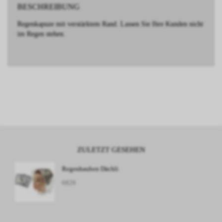
BESCHREIBUNG
Regenkapuze mit verstärktem Rand. Lassen Sie Ihre Kunden nicht
im Regen stehen.
ZULETZT GESEHEN
Regenhauben Dächli
6829