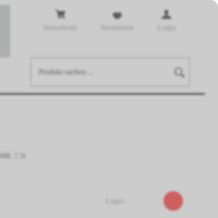
Warenkorb
Merklisten
Login
0ML 7.31
Lager: