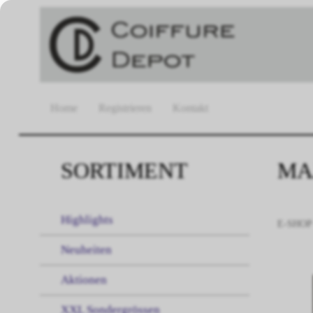
Home
Registrieren
Kontakt
SORTIMENT
MAJ
Highlights
E-SHOP
Neuheiten
Aktionen
XXL Sondergrössen