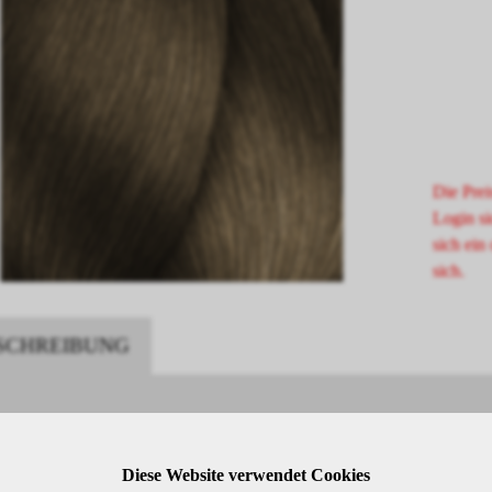
Die Prei
Login si
sich ein 
sich.
SCHREIBUNG
rel 7.31 Mittelblond Gold Asch
Diese Website verwendet Cookies
rel ist eine hochwertige oxidative Haarfarbe von L'Oréal Professionnel,