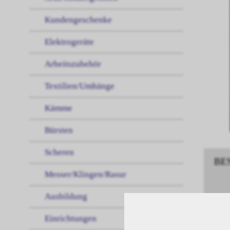
Kundengeschenke
Elektrogeräte
Arbeitszubehör
Textilien/Umhänge
Kämme
Bürsten
Scheren
BE
Messer/Klingen/Rasur
Ausbildung
Maji
Einrichtungen
Maji