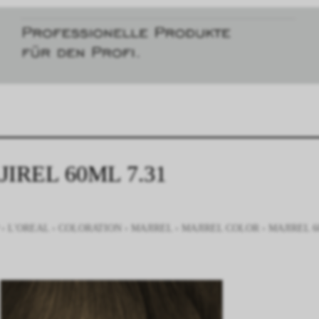
IREL 60ML 7.31
›
L'OREAL
›
COLORATION
›
MAJIREL
›
MAJIREL COLOR
›
MAJIREL 6