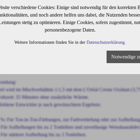
lanz sorgt. Die einzigartige Formulierung wirkt wie eine pflegende Sch
bsite verschiedene Cookies: Einige sind notwendig für den korrekten B
nd Incell™, die das Haar in allen drei Zonen gezielt stärken und schü
ktionalitäten, und noch andere helfen uns dabei, die Nutzenden besser 
hlendem Glanz und optimaler Haltbarkeit.
 Leistungen stetig zu optimieren. Einige Cookies, sofern zugestimmt, nu
personenbezogene Daten.
nschaften:
Weitere Informationen finden Sie in der
Datenschutzerklärung
.
ative Permanentfarbe – für langanhaltende, intensive Farbresultate
Notwendige z
glicht Ton-in-Ton, Aufhellungen (bis zu 3 Tonhöhen) oder Verdunkel
ickelt für den Einsatz im Salon
endung:
rel wird im Mischverhältnis 1:1,5 mit dem L'Oréal Creme Oxidant (3,7
irkzeit: 35 Minuten ohne zusätzliche Wärme.
ohlene Entwickler je nach gewünschtem Ergebnis:
 %: Für Ton-in-Ton-Färbungen, zur Farbvertiefung oder zur Aufhellung
 Für Aufhellungen bis zu 2 Tonhöhen und zuverlässige Weisshaarabde
 Für stärkere Aufhellung bis zu 3 Tonhöhen.