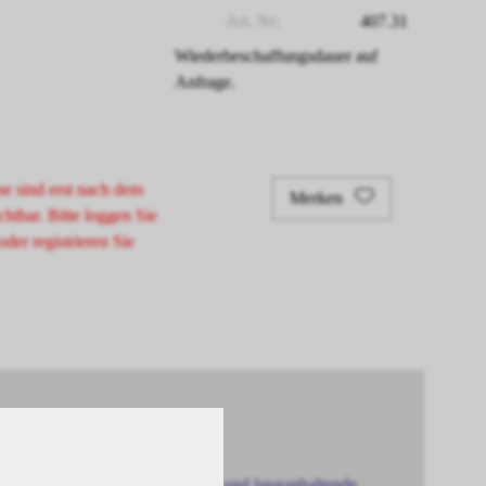
Art. Nr:
407.31
Wiederbeschaffungsdauer auf
Anfrage.
se sind erst nach dem
Merken
chtbar. Bitte loggen Sie
oder registrieren Sie
 die für intensive Farbergebnisse und langanhaltende