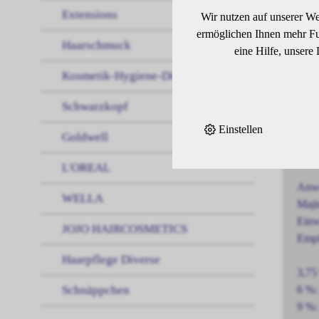
Extensions
Bril
Wir nutzen auf unserer We
G™ u
ermöglichen Ihnen mehr Fun
Haarschmuck
stra
eine Hilfe, unsere
Kosmetik-Hygiene-Diverses
Eige
Schwarzkopf
Oxid
Einstellen
Ermö
Goldwell
Entw
L'OREAL
Anw
WELLA
Maji
Einw
JOJO HAIRCOSMETICS
Empf
Haarpflege Diverse
3,75
Schnäppchen
6 %:
9 %: