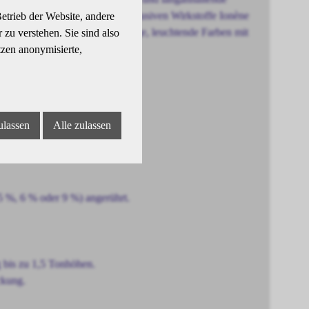
önheitscreme und enthält die exklusiven Wirkstoffe Ionène
etrieb der Website, andere
tzen. Das Ergebnis: gleichmässige, leuchtende Farben mit
zu verstehen. Sie sind also
tzen anonymisierte,
ulassen
Alle zulassen
ungen
5 %, 6 % oder 9 %) angerührt.
 bis zu 1,5 Tonhöhen.
ckung.