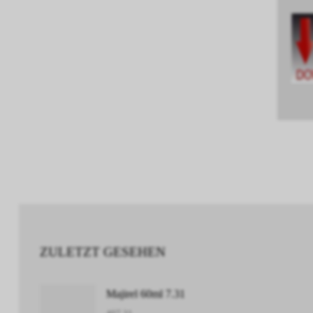
ZULETZT GESEHEN
Majirel 60ml 7.31