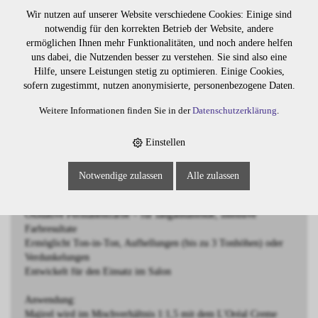
BESCHREIBUNG
Wir nutzen auf unserer Website verschiedene Cookies: Einige sind
notwendig für den korrekten Betrieb der Website, andere
ermöglichen Ihnen mehr Funktionalitäten, und noch andere helfen
Majirel 7.3 Mittelblond Gold
uns dabei, die Nutzenden besser zu verstehen. Sie sind also eine
Hilfe, unsere Leistungen stetig zu optimieren. Einige Cookies,
Majirel ist eine hochwertige oxidative Haarfarbe von L'Oréal
sofern zugestimmt, nutzen anonymisierte, personenbezogene Daten.
Professionnel, die für intensive Farbergebnisse und langanhaltende
Brillanz sorgt. Die einzigartige Formulierung wirkt wie eine
Weitere Informationen finden Sie in der
Datenschutzerklärung
.
pflegende Schönheitscreme und enthält die exklusiven Wirkstoffe
Ionène G™ und Incell™, die das Haar in allen drei Zonen gezielt
Einstellen
stärken und schützen. Das Ergebnis: gleichmässige, leuchtende
Farben mit strahlendem Glanz und optimaler Haltbarkeit.
Notwendige zulassen
Alle zulassen
Eigenschaften:
Oxidative Permanentfarbe – für langanhaltende, intensive
Farbresultate
Ermöglicht Ton-in-Ton, Aufhellungen (bis zu 3 Tonhöhen) oder
Verdunkelungen
Entwickelt für den Einsatz im Salon
Anwendung:
Majirel wird im Mischverhältnis 1:1,5 mit dem L'Oréal Creme