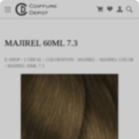
MAJIREL 60ML 7.3
E-SHOP
›
L'OREAL
›
COLORATION
›
MAJIREL
›
MAJIREL COLOR
›
MAJIREL 60ML 7.3