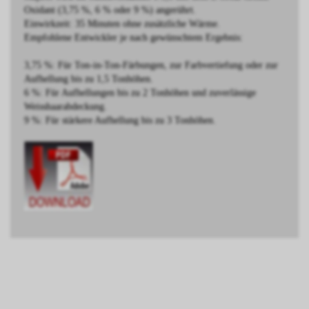
Oxidant (3,75 %, 6 % oder 9 %) angerührt.
Einwirkzeit: 35 Minuten ohne zusätzliche Wärme.
Empfohlene Entwickler je nach gewünschtem Ergebnis:
3,75 %: Für Ton-in-Ton-Färbungen, zur Farbvertiefung oder zur
Aufhellung bis zu 1,5 Tonhöhen.
6 %: Für Aufhellungen bis zu 2 Tonhöhen und zuverlässige
Weisshaarabdeckung.
9 %: Für stärkere Aufhellung bis zu 3 Tonhöhen.