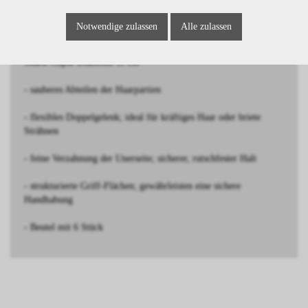
Notwendige zulassen
Alle zulassen
BESCHREIBUNG
Shark-Clipse Diamond 11 cm
- sauberes Abteilen der Haarpartien
- flexibles Doppelgelenk; ideal für kräftiges Haar oder briete
Strähnen
- feine Verzahnung der Unerseite; sicherer, rutschfester Halt
- strukturierte Griff-Flächen; gewährleisten eine sichere
Handhabung
- Beutel mit 6 Stück