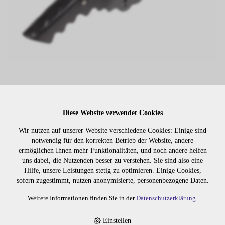
Lager:
Diese Website verwendet Cookies
Art. Nr:
2260.01
Wir nutzen auf unserer Website verschiedene Cookies: Einige sind
Wiederbeschaffungsdauer auf Anfrage.
notwendig für den korrekten Betrieb der Website, andere
ermöglichen Ihnen mehr Funktionalitäten, und noch andere helfen
uns dabei, die Nutzenden besser zu verstehen. Sie sind also eine
Hilfe, unsere Leistungen stetig zu optimieren. Einige Cookies,
Die Preise sind erst nach dem
sofern zugestimmt, nutzen anonymisierte, personenbezogene Daten.
Merken
Login sichtbar. Bitte loggen Sie
sich ein oder registrieren Sie sich.
Weitere Informationen finden Sie in der
Datenschutzerklärung
.
Einstellen