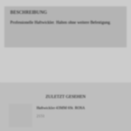
BESCHREIBUNG
Professionelle Haftwickler. Halten ohne weitere Befestigung.
ZULETZT GESEHEN
Haftwickler 43MM 6St. ROSA
2151