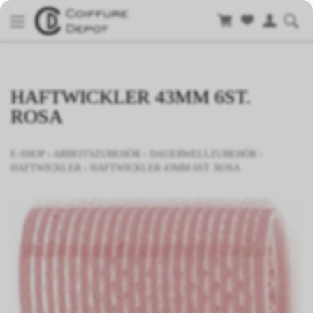
HAFTWICKLER 43MM 6ST.
ROSA
E-SHOP
›
ARBEITSZUBEHÖR
›
DAUERWELLZUBEHÖR
›
HAFTWICKLER
›
HAFTWICKLER 43MM 6ST. ROSA