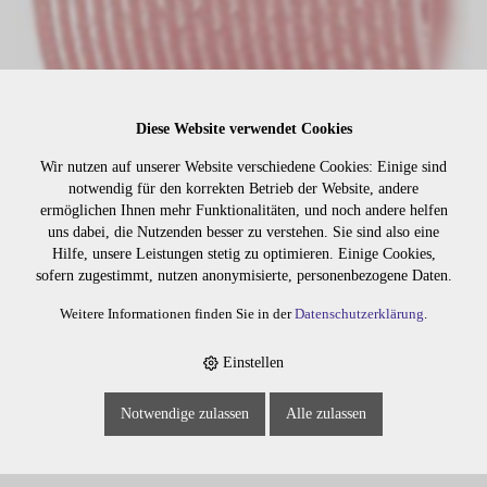
Diese Website verwendet Cookies
Wir nutzen auf unserer Website verschiedene Cookies: Einige sind
notwendig für den korrekten Betrieb der Website, andere
ermöglichen Ihnen mehr Funktionalitäten, und noch andere helfen
Lager:
uns dabei, die Nutzenden besser zu verstehen. Sie sind also eine
Hilfe, unsere Leistungen stetig zu optimieren. Einige Cookies,
Art. Nr:
2151
sofern zugestimmt, nutzen anonymisierte, personenbezogene Daten.
Wiederbeschaffungsdauer auf Anfrage.
Weitere Informationen finden Sie in der
Datenschutzerklärung
.
Einstellen
Die Preise sind erst nach dem
Merken
Login sichtbar. Bitte loggen Sie
Notwendige zulassen
Alle zulassen
sich ein oder registrieren Sie sich.