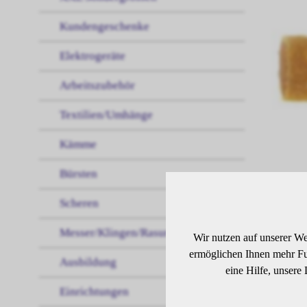
Kundengeschenke
Elektrogeräte
Arbeitszubehör
Textilien/Umhänge
Kämme
Bürsten
Scheren
BE
Messer/Klingen/Rasur
Wir nutzen auf unserer We
ermöglichen Ihnen mehr Fun
Ausbildung
Meta
eine Hilfe, unsere
Einrichtungen