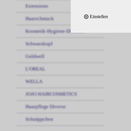
Extensions
Einstellen
Haarschmuck
Kosmetik-Hygiene-Diverses
Schwarzkopf
Goldwell
L'OREAL
WELLA
JOJO HAIRCOSMETICS
Haarpflege Diverse
Schnäppchen