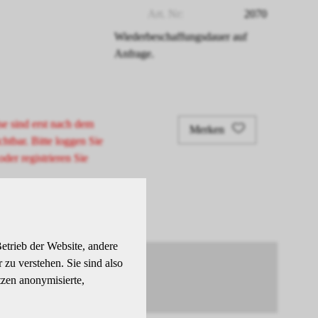
Art. Nr:
2070
Wiederbeschaffungsdauer auf
Anfrage.
se sind erst nach dem
Merken
chtbar. Bitte loggen Sie
oder registrieren Sie
etrieb der Website, andere
zu verstehen. Sie sind also
tzen anonymisierte,