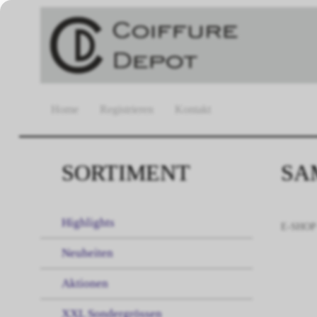
Home
Registrieren
Kontakt
SORTIMENT
SA
Highlights
E-SHOP
Neuheiten
Aktionen
XXL Sondergrössen