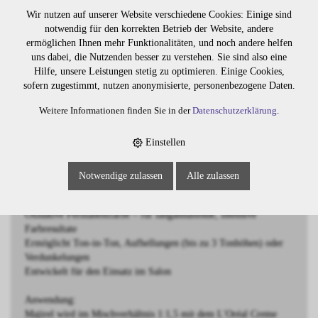
BESCHREIBUNG
Wir nutzen auf unserer Website verschiedene Cookies: Einige sind
notwendig für den korrekten Betrieb der Website, andere
ermöglichen Ihnen mehr Funktionalitäten, und noch andere helfen
Majirel 6.0 Dunkelblond Intensiv
uns dabei, die Nutzenden besser zu verstehen. Sie sind also eine
Hilfe, unsere Leistungen stetig zu optimieren. Einige Cookies,
Majirel ist eine hochwertige oxidative Haarfarbe von L'Oréal
sofern zugestimmt, nutzen anonymisierte, personenbezogene Daten.
Professionnel, die für intensive Farbergebnisse und langanhaltende
Brillanz sorgt. Die einzigartige Formulierung wirkt wie eine
Weitere Informationen finden Sie in der
Datenschutzerklärung
.
pflegende Schönheitscreme und enthält die exklusiven Wirkstoffe
Ionène G™ und Incell™, die das Haar in allen drei Zonen gezielt
Einstellen
stärken und schützen. Das Ergebnis: gleichmässige, leuchtende
Farben mit strahlendem Glanz und optimaler Haltbarkeit.
Notwendige zulassen
Alle zulassen
Eigenschaften:
Oxidative Permanentfarbe – für langanhaltende, intensive
Farbresultate
Ermöglicht Ton-in-Ton, Aufhellungen (bis zu 3 Tonhöhen) oder
Verdunkelungen
Entwickelt für den Einsatz im Salon
Anwendung:
Majirel wird im Mischverhältnis 1:1,5 mit dem L'Oréal Creme