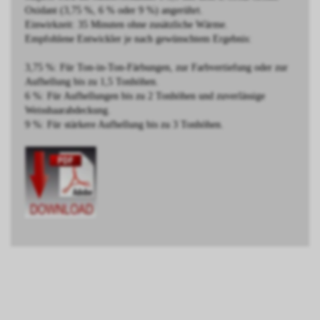
Oxidant (3,75 %, 6 % oder 9 %) angerührt.
Einwirkzeit: 35 Minuten ohne zusätzliche Wärme.
Empfohlene Entwickler je nach gewünschtem Ergebnis:
3,75 %: Für Ton-in-Ton-Färbungen, zur Farbvertiefung oder zur
Aufhellung bis zu 1,5 Tonhöhen.
6 %: Für Aufhellungen bis zu 2 Tonhöhen und zuverlässige
Weisshaarabdeckung.
9 %: Für stärkere Aufhellung bis zu 3 Tonhöhen.