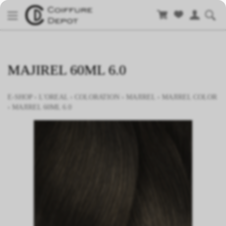
MAJIREL 60ML 6.0
E-SHOP
›
L'OREAL
›
COLORATION
›
MAJIREL
›
MAJIREL COLOR
›
MAJIREL 60ML 6.0