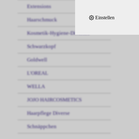
Extensions
Einstellen
Haarschmuck
Kosmetik-Hygiene-Diverses
Schwarzkopf
Goldwell
L'OREAL
WELLA
JOJO HAIRCOSMETICS
Haarpflege Diverse
Schnäppchen