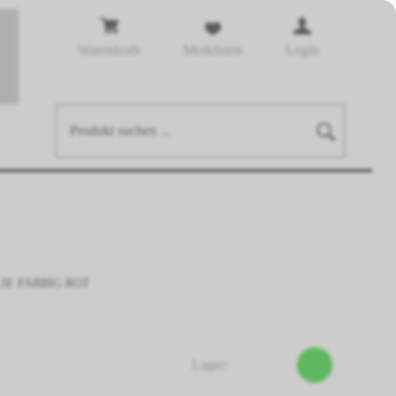
Warenkorb
Merklisten
Login
IE FARBIG ROT
Lager: