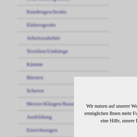
Kundengeschenke
Elektrogeräte
Arbeitszubehör
Textilien/Umhänge
Kämme
Bürsten
Scheren
BE
Messer/Klingen/Rasur
Wir nutzen auf unserer We
ermöglichen Ihnen mehr Fun
Ausbildung
eine Hilfe, unsere
12 c
Lief
Einrichtungen