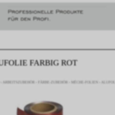
UFOLIE FARBIG ROT
›
ARBEITSZUBEHÖR
›
FÄRBE-ZUBEHÖR
›
MÈCHE-FOLIEN
›
ALUFOL