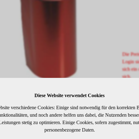
Die Prei
Login si
sich ein 
sich.
Diese Website verwendet Cookies
SCHREIBUNG
bsite verschiedene Cookies: Einige sind notwendig für den korrekten B
ktionalitäten, und noch andere helfen uns dabei, die Nutzenden besser 
 Leistungen stetig zu optimieren. Einige Cookies, sofern zugestimmt, nu
m breit, 100 m lang, Stärke 15 µ.
personenbezogene Daten.
erung in der praktischen Spenderbox.