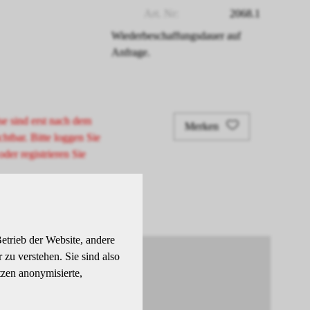
Art. Nr:
2068.1
Wiederbeschaffungsdauer auf
Anfrage.
se sind erst nach dem
Merken
chtbar. Bitte loggen Sie
oder registrieren Sie
etrieb der Website, andere
zu verstehen. Sie sind also
tzen anonymisierte,