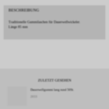
BESCHREIBUNG
Traditionelle Gummilaschen für Dauerwellwickeler.
Länge 85 mm
ZULETZT GESEHEN
Dauerwellgummi lang rund 50St.
2033