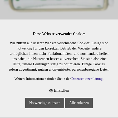
Diese Website verwendet Cookies
Wir nutzen auf unserer Website verschiedene Cookies: Einige sind
notwendig für den korrekten Betrieb der Website, andere
ermöglichen Ihnen mehr Funktionalitäten, und noch andere helfen
Lager:
uns dabei, die Nutzenden besser zu verstehen. Sie sind also eine
Hilfe, unsere Leistungen stetig zu optimieren. Einige Cookies,
sofern zugestimmt, nutzen anonymisierte, personenbezogene Daten.
Art. Nr:
1998
Wiederbeschaffungsdauer auf Anfrage.
Weitere Informationen finden Sie in der
Datenschutzerklärung
.
Einstellen
Die Preise sind erst nach dem
Merken
Notwendige zulassen
Alle zulassen
Login sichtbar. Bitte loggen Sie
sich ein oder registrieren Sie sich.