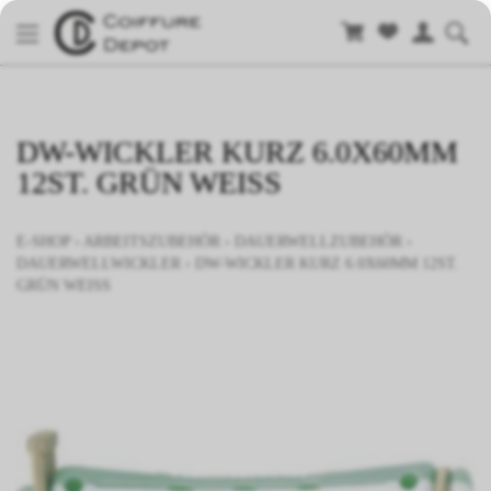
DW-WICKLER KURZ 6.0X60MM
12ST. GRÜN WEISS
E-SHOP
›
ARBEITSZUBEHÖR
›
DAUERWELLZUBEHÖR
›
DAUERWELLWICKLER
›
DW-WICKLER KURZ 6.0X60MM 12ST.
GRÜN WEISS