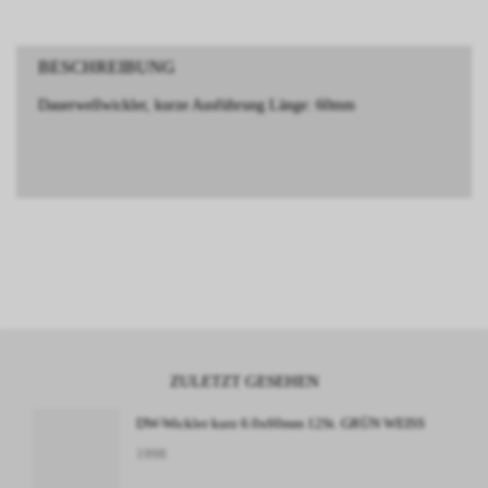
BESCHREIBUNG
Dauerwellwickler, kurze Ausführung Länge: 60mm
ZULETZT GESEHEN
DW-Wickler kurz 6.0x60mm 12St. GRÜN WEISS
1998