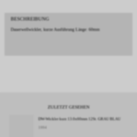
BESCHREIBUNG
Dauerwellwickler, kurze Ausführung Länge: 60mm
ZULETZT GESEHEN
DW-Wickler kurz 13.0x60mm 12St. GRAU BLAU
1994