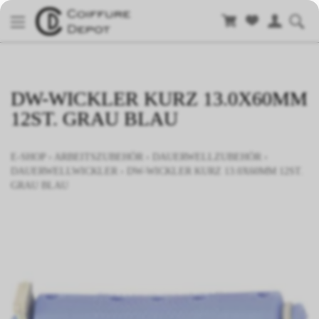
DW-WICKLER KURZ 13.0X60MM
12ST. GRAU BLAU
E-SHOP
›
ARBEITSZUBEHÖR
›
DAUERWELLZUBEHÖR
›
DAUERWELLWICKLER
›
DW-WICKLER KURZ 13.0X60MM 12ST.
GRAU BLAU