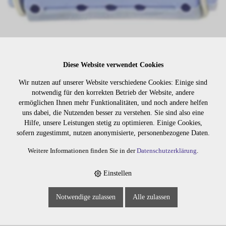
Diese Website verwendet Cookies
Wir nutzen auf unserer Website verschiedene Cookies: Einige sind
notwendig für den korrekten Betrieb der Website, andere
ermöglichen Ihnen mehr Funktionalitäten, und noch andere helfen
Lager:
uns dabei, die Nutzenden besser zu verstehen. Sie sind also eine
Hilfe, unsere Leistungen stetig zu optimieren. Einige Cookies,
sofern zugestimmt, nutzen anonymisierte, personenbezogene Daten.
Art. Nr:
1994
Wiederbeschaffungsdauer auf Anfrage.
Weitere Informationen finden Sie in der
Datenschutzerklärung
.
Einstellen
Die Preise sind erst nach dem
Merken
Notwendige zulassen
Alle zulassen
Login sichtbar. Bitte loggen Sie
sich ein oder registrieren Sie sich.