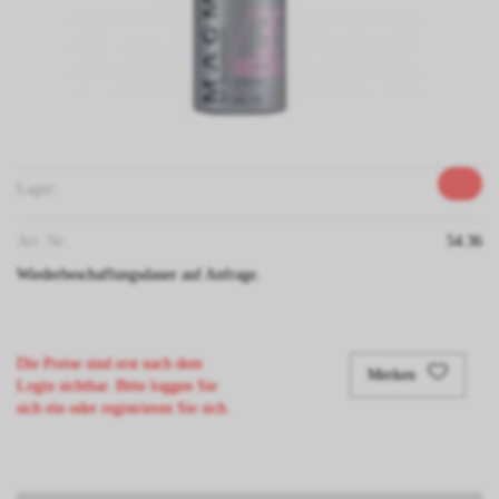
Lager:
Art. Nr:
54.36
Wiederbeschaffungsdauer auf Anfrage.
Die Preise sind erst nach dem
Merken
Login sichtbar. Bitte loggen Sie
sich ein oder registrieren Sie sich.