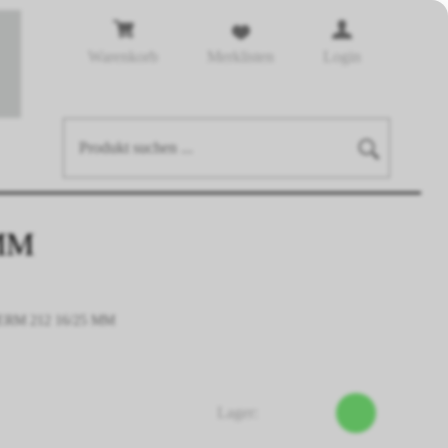
Warenkorb
Merklisten
Login
MM
RM 212 16/25 MM
Lager: