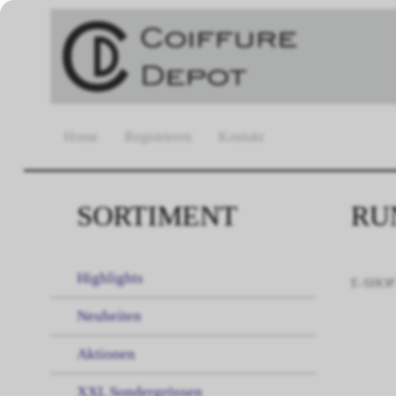
Home
Registrieren
Kontakt
SORTIMENT
RU
Highlights
E-SHOP
Neuheiten
Aktionen
XXL Sondergrössen