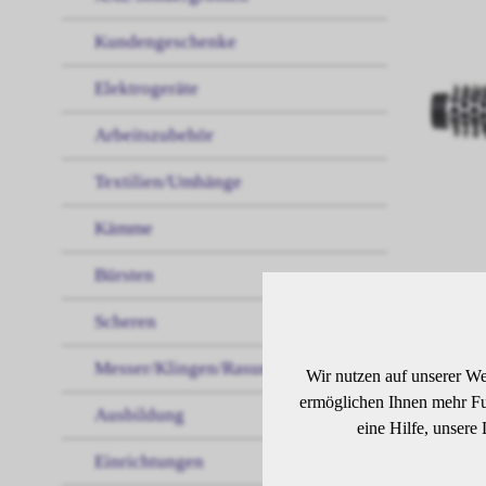
Kundengeschenke
Elektrogeräte
Arbeitszubehör
Textilien/Umhänge
Kämme
Bürsten
Scheren
BE
Messer/Klingen/Rasur
Wir nutzen auf unserer We
ermöglichen Ihnen mehr Fun
Ausbildung
eine Hilfe, unsere
Ther
inte
Einrichtungen