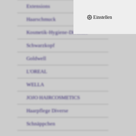
Extensions
Einstellen
Haarschmuck
Kosmetik-Hygiene-Diverses
Schwarzkopf
Goldwell
L'OREAL
WELLA
JOJO HAIRCOSMETICS
Haarpflege Diverse
Schnäppchen