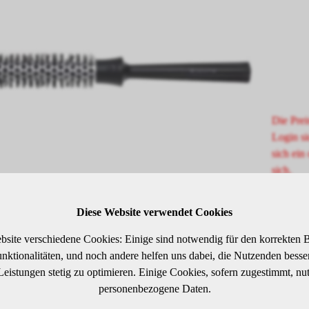
Die Prei
Login si
sich ein 
sich.
Diese Website verwendet Cookies
SCHREIBUNG
bsite verschiedene Cookies: Einige sind notwendig für den korrekten B
ktionalitäten, und noch andere helfen uns dabei, die Nutzenden besser 
 Leistungen stetig zu optimieren. Einige Cookies, sofern zugestimmt, nu
mo-Rundbürste, antistatisch mit Sicherheitsniete für
personenbezogene Daten.
nsiven Gebrauch - Aluminiumhülse mit Nylonstiften.