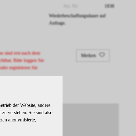
Art. Nr:
1838
Wiederbeschaffungsdauer auf
Anfrage.
se sind erst nach dem
Merken
chtbar. Bitte loggen Sie
oder registrieren Sie
etrieb der Website, andere
zu verstehen. Sie sind also
tzen anonymisierte,