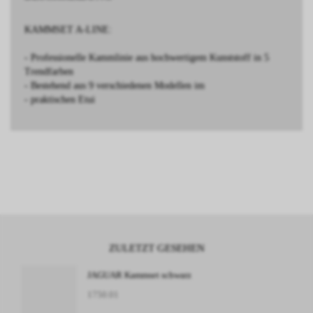
KAMMSET A-LINE:
- Professionelle Kammlinie aus hochwertigem Kunststoff in 5
Trendfarben
- Bestehend aus 9 verschiedenen Modellen im
- praktischen Etui
ZULETZT GESEHEN
JAGUAR Kammset schwarz
1750.01