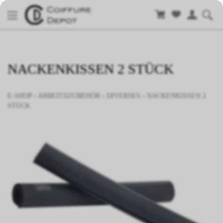
NACKENKISSEN 2 STÜCK
E-SHOP
›
ARBEITSZUBEHÖR
›
DIVERSES
›
NACKENKISSEN 2
STÜCK