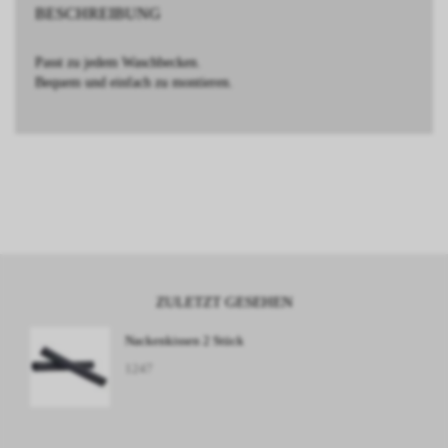
BESCHREIBUNG
Passt zu jedem Waschbecken.
Bequem und einfach zu montieren.
ZULETZT GESEHEN
Nackenkissen 2 Stück
1247