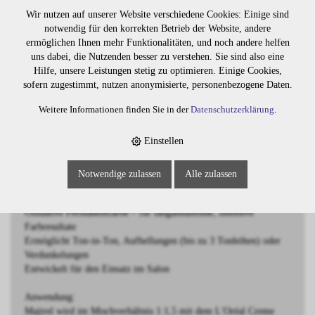
BESCHREIBUNG
Wir nutzen auf unserer Website verschiedene Cookies: Einige sind
notwendig für den korrekten Betrieb der Website, andere
ermöglichen Ihnen mehr Funktionalitäten, und noch andere helfen
Majirel 4 Mittelbraun
uns dabei, die Nutzenden besser zu verstehen. Sie sind also eine
Hilfe, unsere Leistungen stetig zu optimieren. Einige Cookies,
Majirel ist eine hochwertige oxidative Haarfarbe von L'Oréal
sofern zugestimmt, nutzen anonymisierte, personenbezogene Daten.
Professionnel, die für intensive Farbergebnisse und langanhaltende
Brillanz sorgt. Die einzigartige Formulierung wirkt wie eine
Weitere Informationen finden Sie in der
Datenschutzerklärung
.
pflegende Schönheitscreme und enthält die exklusiven Wirkstoffe
Ionène G™ und Incell™, die das Haar in allen drei Zonen gezielt
Einstellen
stärken und schützen. Das Ergebnis: gleichmässige, leuchtende
Farben mit strahlendem Glanz und optimaler Haltbarkeit.
Notwendige zulassen
Alle zulassen
Eigenschaften:
Oxidative Permanentfarbe – für langanhaltende, intensive
Farbresultate
Ermöglicht Ton-in-Ton, Aufhellungen (bis zu 3 Tonhöhen) oder
Verdunkelungen
Entwickelt für den Einsatz im Salon
Anwendung:
Majirel wird im Mischverhältnis 1:1,5 mit dem L'Oréal Creme