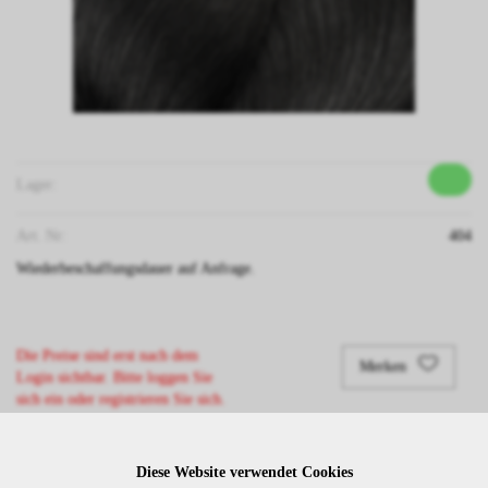
Lager:
Art. Nr:
404
Wiederbeschaffungsdauer auf Anfrage.
Die Preise sind erst nach dem
Merken
Login sichtbar. Bitte loggen Sie
sich ein oder registrieren Sie sich.
Diese Website verwendet Cookies