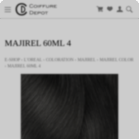
MAJIREL 60ML 4
E-SHOP
›
L'OREAL
›
COLORATION
›
MAJIREL
›
MAJIREL COLOR
›
MAJIREL 60ML 4