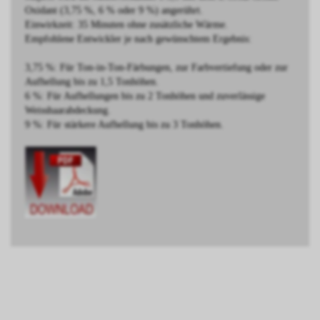
Oxidant (3,75 %, 6 % oder 9 %) angerührt.
Einwirkzeit: 35 Minuten ohne zusätzliche Wärme.
Empfohlene Entwickler je nach gewünschtem Ergebnis:
3,75 %: Für Ton-in-Ton-Färbungen, zur Farbvertiefung oder zur
Aufhellung bis zu 1,5 Tonhöhen.
6 %: Für Aufhellungen bis zu 2 Tonhöhen und zuverlässige
Weisshaarabdeckung.
9 %: Für stärkere Aufhellung bis zu 3 Tonhöhen.