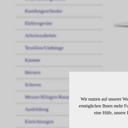
Kundengeschenke
Elektrogeräte
Arbeitszubehör
Textilien/Umhänge
Kämme
Bürsten
Scheren
BE
Messer/Klingen/Rasur
Wir nutzen auf unserer We
ermöglichen Ihnen mehr Fun
Ausbildung
eine Hilfe, unsere
Nahe
den 
Einrichtungen
Verf