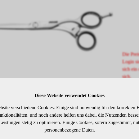
Die Prei
Login si
sich ein 
sich.
Diese Website verwendet Cookies
SCHREIBUNG
bsite verschiedene Cookies: Einige sind notwendig für den korrekten B
ktionalitäten, und noch andere helfen uns dabei, die Nutzenden besser 
 Leistungen stetig zu optimieren. Einige Cookies, sofern zugestimmt, nu
zu permanente Schärfe durch MICRO CARBIDE Stahl. Extreme Verschle
personenbezogene Daten.
exklusiven MICRO CARBIDE Stahl und das FRIODUR®-Eishärteverfah
ahrens sind harte Karbide sehr klein und gleichmäßig verteilt; Vanadiu