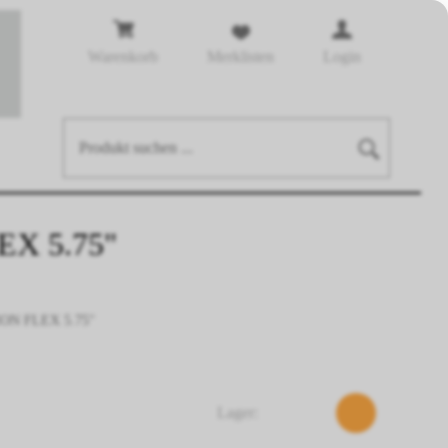
Warenkorb
Merklisten
Login
X 5.75"
N FLEX 5.75"
Lager: