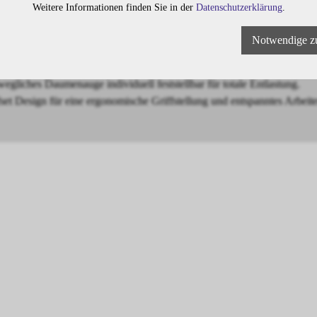
Weitere Informationen finden Sie in der
Datenschutzerklärung
.
dem MICRO CARBIDE Stahl ein maximaler Härtegrad erreicht.
Notwendige z
chnische Raffinesse in Hochglanz.
schwungene Klinge für den idealen Schneidewinkel in jeder Position.
wegliches Daumenauge individuell feststellbar für totale Entlastung.
fset Design für eine ergonomische Griffstellung und entspanntes Arbeit