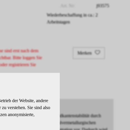
Art. Nr:
j93575
Wiederbeschaffung in ca.: 2
Arbeitstagen
se sind erst nach dem
Merken
chtbar. Bitte loggen Sie
oder registrieren Sie
etrieb der Website, andere
zu verstehen. Sie sind also
tzen anonymisierte,
ißfestigkeit und hohe Schneidkantenstabilität durch
ren bei -180 °C. Dank des pulvermetallurgischen
m liegt in besonders hoher Konzentration vor. Dadurch wird