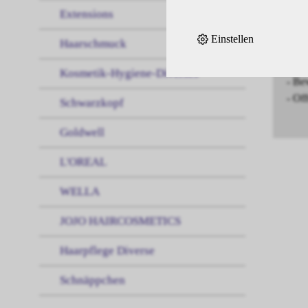
Extensions
mit 
Einstellen
Haarschmuck
- Te
- Ge
Kosmetik-Hygiene-Diverses
- Be
- Of
Schwarzkopf
Goldwell
L'OREAL
WELLA
JOJO HAIRCOSMETICS
Haarpflege Diverse
Schnäppchen