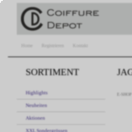
Home
Registrieren
Kontakt
SORTIMENT
JA
Highlights
E-SHOP
Neuheiten
Aktionen
XXL Sondergrössen