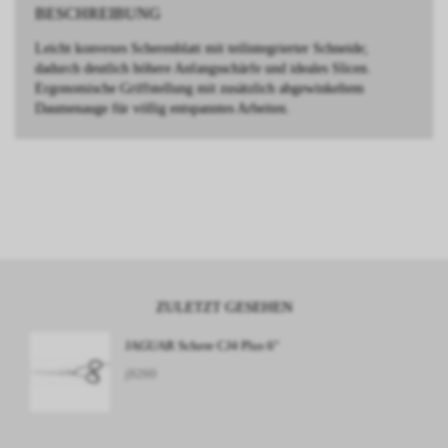
BESCHREIBUNG
Leicht konvexes Scherenblatt mit teilintegrierter Schneide;
dadurch deutlich höhere Anfangsschärfe und ideales Slicen.
Ergonomische Griffstellung mit zusätzlich abgewinkeltem
Daumenauge für völlig entspanntes Arbeiten.
ZULETZT GESEHEN
JAGUAR Schere CJ4 Plus 6"
j9260