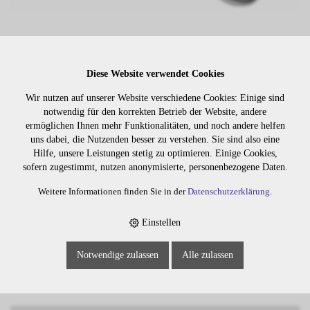
Diese Website verwendet Cookies
Wir nutzen auf unserer Website verschiedene Cookies: Einige sind
notwendig für den korrekten Betrieb der Website, andere
Lager:
ermöglichen Ihnen mehr Funktionalitäten, und noch andere helfen
uns dabei, die Nutzenden besser zu verstehen. Sie sind also eine
Art. Nr:
j9260
Hilfe, unsere Leistungen stetig zu optimieren. Einige Cookies,
sofern zugestimmt, nutzen anonymisierte, personenbezogene Daten.
Wiederbeschaffung in ca.: 2 Arbeitstagen
Weitere Informationen finden Sie in der
Datenschutzerklärung
.
Einstellen
Die Preise sind erst nach dem
Merken
Login sichtbar. Bitte loggen Sie
sich ein oder registrieren Sie sich.
Notwendige zulassen
Alle zulassen