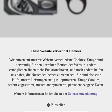
Lager:
Diese Website verwendet Cookies
Wir nutzen auf unserer Website verschiedene Cookies: Einige sind
Art. Nr:
14265.5
notwendig für den korrekten Betrieb der Website, andere
Wiederbeschaffung in ca.: 5 Arbeitstagen
ermöglichen Ihnen mehr Funktionalitäten, und noch andere helfen
uns dabei, die Nutzenden besser zu verstehen. Sie sind also eine
Hilfe, unsere Leistungen stetig zu optimieren. Einige Cookies,
sofern zugestimmt, nutzen anonymisierte, personenbezogene Daten.
Die Preise sind erst nach dem
Merken
Login sichtbar. Bitte loggen Sie
Weitere Informationen finden Sie in der
Datenschutzerklärung
.
sich ein oder registrieren Sie sich.
Einstellen