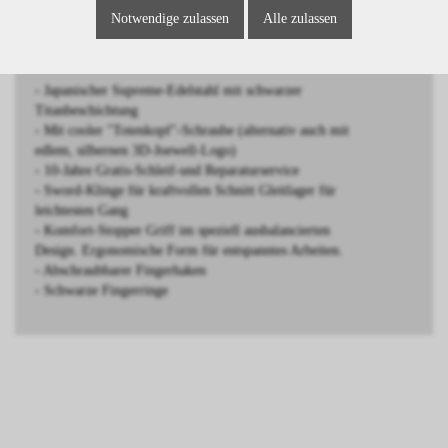
Notwendige zulassen
Alle zulassen
BESCHREIBUNG
- Japanischer Supreme-Edelstahl mit schwarzer
Titanbeschichtung
- Mit cooler "Totenkopf"-Schraube (alternativ auch mit
edlem, silbernen 3D-Joewell-Logo)
- 10-Jahre Gratis-Schleif-und Reparaturservice
- Sword-Klinge für kraftvollen Schnitt Gleitlager für
leichtesten Gang
- Komfort-Stopper Griff im speziell ausbalancierten
Design. Ergonomische Form für entspanntes Arbeiten.
- Abschraubbarer Fingerhaken
- Schwarze Fingerringe