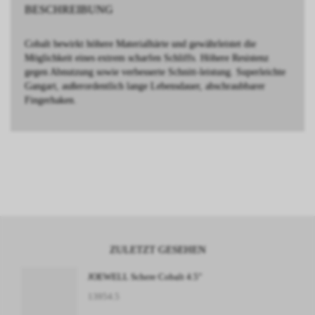
BESCHREIBUNG
Cobalt bewirkt höhere Materialhärte und gewährleistet die
Möglichkeit eines extrem scharfen Schliffs. Höhere Resistenz
gegen Abnutzung sowie verbesserte Schnitt-leistung. Superleichte
Gangart, außerordentlich lange Lebensdauer, abschraubbarer
Fingerhaken.
ZULETZT GESEHEN
JOEWELL Schere Cobalt 4.5"
13954.5