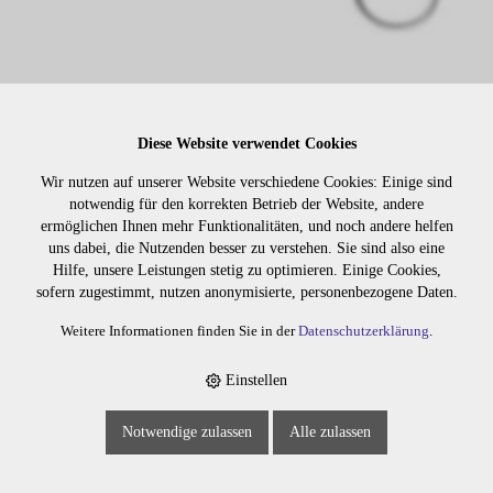
Diese Website verwendet Cookies
Wir nutzen auf unserer Website verschiedene Cookies: Einige sind
Lager:
notwendig für den korrekten Betrieb der Website, andere
ermöglichen Ihnen mehr Funktionalitäten, und noch andere helfen
Art. Nr:
13954.5
uns dabei, die Nutzenden besser zu verstehen. Sie sind also eine
Hilfe, unsere Leistungen stetig zu optimieren. Einige Cookies,
Wiederbeschaffung in ca.: 5 Arbeitstagen
sofern zugestimmt, nutzen anonymisierte, personenbezogene Daten.
Weitere Informationen finden Sie in der
Datenschutzerklärung
.
Die Preise sind erst nach dem
Merken
Einstellen
Login sichtbar. Bitte loggen Sie
sich ein oder registrieren Sie sich.
Notwendige zulassen
Alle zulassen