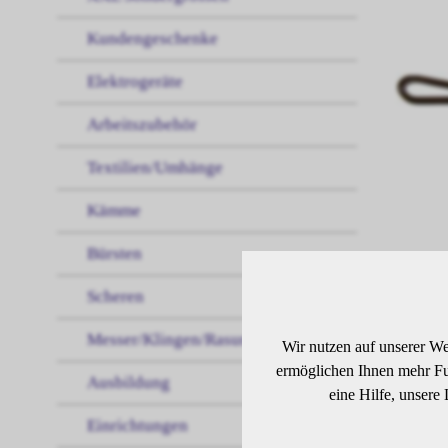
Kundengeschenke
Elektrogeräte
Arbeitszubehör
Textilien/Umhänge
Kämme
Bürsten
Scheren
Messer/Klingen/Rasur
Wir nutzen auf unserer We
ermöglichen Ihnen mehr Fun
Ausbildung
eine Hilfe, unsere
Einrichtungen