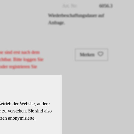
Art. Nr:
6056.3
Wiederbeschaffungsdauer auf
Anfrage.
se sind erst nach dem
Merken
chtbar. Bitte loggen Sie
oder registrieren Sie
etrieb der Website, andere
zu verstehen. Sie sind also
tzen anonymisierte,