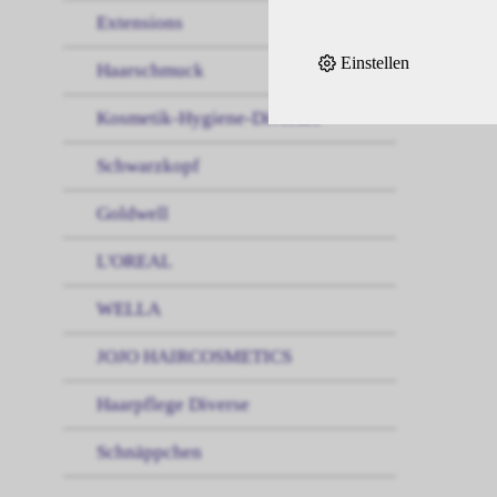
Extensions
Einstellen
Haarschmuck
Kosmetik-Hygiene-Diverses
Schwarzkopf
Goldwell
L'OREAL
WELLA
JOJO HAIRCOSMETICS
Haarpflege Diverse
Schnäppchen