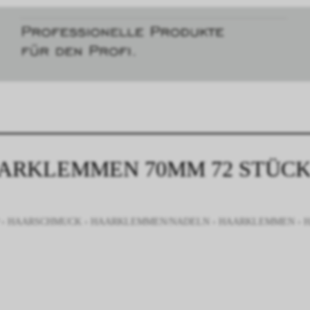
ARKLEMMEN 70MM 72 STÜC
›
HAARSCHMUCK
›
HAARKLEMMEN/NADELN
›
HAARKLEMMEN
›
H