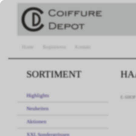
Home
Registrieren
Kontakt
SORTIMENT
HA
Highlights
E-SHOP
Neuheiten
Aktionen
XXL Sondergrössen