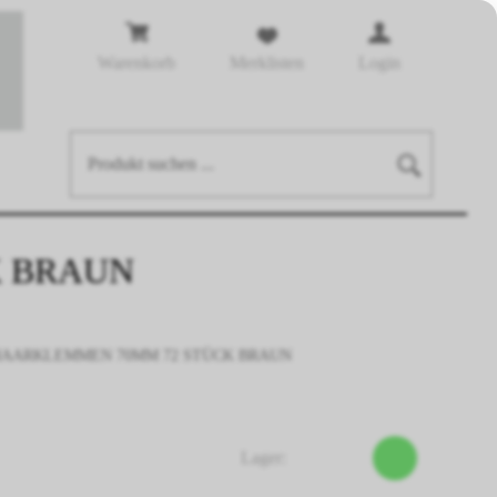
Warenkorb
Merklisten
Login
K BRAUN
AARKLEMMEN 70MM 72 STÜCK BRAUN
Lager: