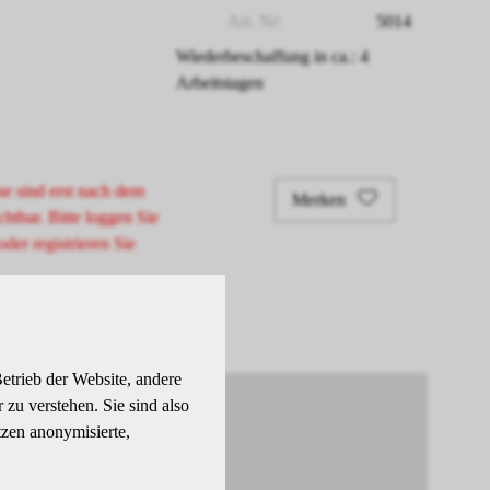
Art. Nr:
5014
Wiederbeschaffung in ca.: 4
Arbeitstagen
se sind erst nach dem
Merken
chtbar. Bitte loggen Sie
oder registrieren Sie
etrieb der Website, andere
zu verstehen. Sie sind also
tzen anonymisierte,