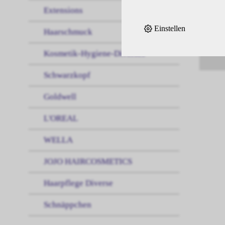
Extensions
Einstellen
Haarschmuck
Kosmetik-Hygiene-Diverses
Schwarzkopf
Goldwell
L'OREAL
WELLA
JOJO HAIRCOSMETICS
Haarpflege Diverse
Schnäppchen