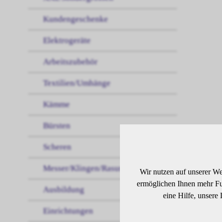
Kundengeschenke
Elektrogeräte
Arbeitszubehör
Textilien/Umhänge
Kämme
Bürsten
Scheren
BE
Messer/Klingen/Rasur
Wir nutzen auf unserer We
ermöglichen Ihnen mehr Fun
Ausbildung
eine Hilfe, unsere
Einrichtungen