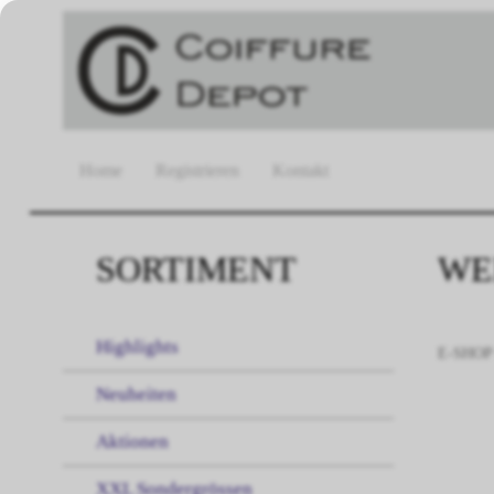
Home
Registrieren
Kontakt
SORTIMENT
WE
Highlights
E-SHOP
Neuheiten
Aktionen
XXL Sondergrössen