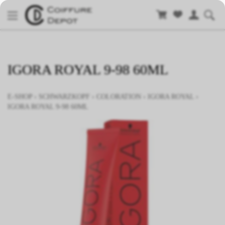
IGORA ROYAL 9-98 60ML
E-SHOP
›
SCHWARZKOPF
›
COLORATION
›
IGORA ROYAL
›
IGORA ROYAL 9-98 60ML