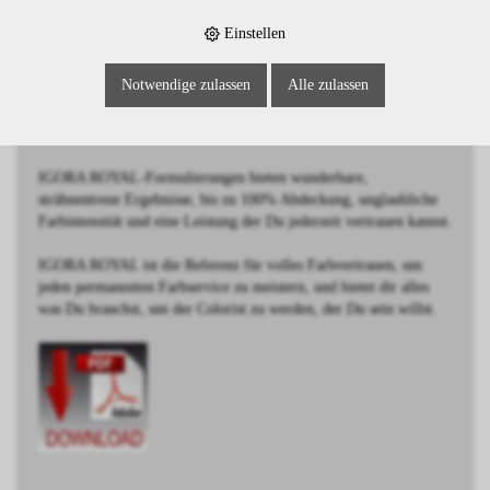
BESCHREIBUNG
Einstellen
Extra Hellblond Violett Rot
Notwendige zulassen
Alle zulassen
Schwarzkopf IGORA ROYAL wurde von Coloristen für
Coloristen entwickelt.
IGORA ROYAL-Formulierungen bieten wunderbare,
strähnentreue Ergebnisse, bis zu 100% Abdeckung, unglaubliche
Farbintensität und eine Leistung der Du jederzeit vertrauen kannst.
IGORA ROYAL ist die Referenz für volles Farbvertrauen, um
jeden permanenten Farbservice zu meistern, und bietet dir alles
was Du brauchst, um der Colorist zu werden, der Du sein willst.