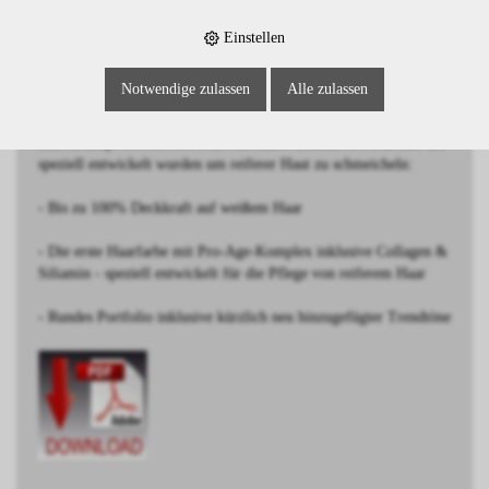
Einstellen
BESCHREIBUNG
Notwendige zulassen
Alle zulassen
Extra Hellblond Schoko Natur
Schwarzkopf IGORA ROYAL Absolutes: Exklusive Modetöne die
speziell entwickelt wurden um reiferer Haut zu schmeicheln:
- Bis zu 100% Deckkraft auf weißem Haar
- Die erste Haarfarbe mit Pro-Age-Komplex inklusive Collagen &
Siliamin - speziell entwickelt für die Pflege von reiferem Haar
- Rundes Portfolio inklusive kürzlich neu hinzugefügter Trendtöne