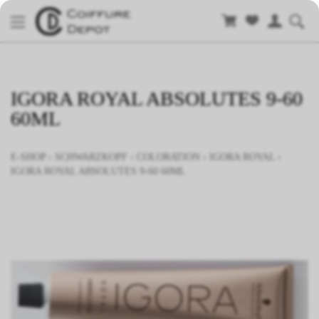
IGORA ROYAL ABSOLUTES 9-60
60ML
E-SHOP
›
SCHWARZKOPF
›
COLORATION
›
IGORA ROYAL
›
IGORA ROYAL ABSOLUTES 9-60 60ML