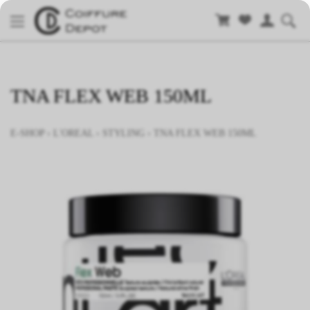
TNA FLEX WEB 150ML
E-SHOP
›
L'OREAL
›
STYLING
›
TNA FLEX WEB 150ML