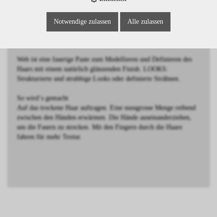
L'Oreal Professionnel - TecniArt
Notwendige zulassen
Alle zulassen
TecniArt Flex Web
Strukturpaste für wandelbare Looks.
Web ist eine faserige Paste zum Modellieren und Definieren des
Haars mit einem natürlich glänzenden Finish. LOOKS:
Strukturierte und strubbige Looks oder definierte Strähnen.
So wird‘s gemacht
Auf das trockene Haar auftragen. Eine nussgrosse Menge reibend
zwischen den Händen erwärmen. Die Hände auseinanderziehen,
um die Fasern zu strecken. Mit den Fingern durch die Haare
fahren für mehr Textur.