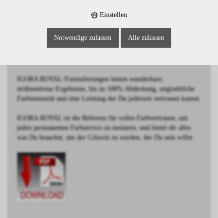
BESCHREIBUNG
Einstellen
Hellblond Natur Extra
Notwendige zulassen
Alle zulassen
Schwarzkopf IGORA ROYAL wurde von Coloristen für
Coloristen entwickelt.
IGORA ROYAL-Formulierungen bieten wunderbare,
strähnentreue Ergebnisse, bis zu 100% Abdeckung, unglaubliche
Farbintensität und eine Leistung der Du jederzeit vertrauen kannst.
IGORA ROYAL ist die Referenz für volles Farbvertrauen, um
jeden permanenten Farbservice zu meistern, und bietet dir alles
was Du brauchst, um der Colorist zu werden, der Du sein willst.