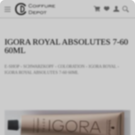
IGORA ROYAL ABSOLUTES 7-60
60ML
E-SHOP
›
SCHWARZKOPF
›
COLORATION
›
IGORA ROYAL
›
IGORA ROYAL ABSOLUTES 7-60 60ML