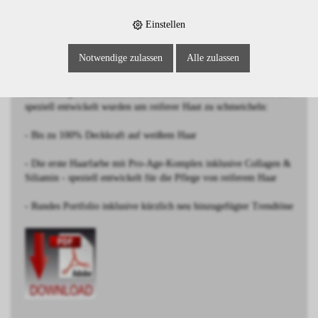
Einstellen
BESCHREIBUNG
Notwendige zulassen
Alle zulassen
Mittelblond Schoko Natur
Schwarzkopf IGORA ROYAL Absolutes: Exklusive Modetöne die
speziell entwickelt wurden um reiferer Haut zu schmeicheln:
- Bis zu 100% Deckkraft auf weißem Haar
- Die erste Haarfarbe mit Pro-Age-Komplex inklusive Collagen &
Siliamin - speziell entwickelt für die Pflege von reiferem Haar
- Rundes Portfolio inklusive kürzlich neu hinzugefügter Trendtöne