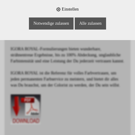
BESCHREIBUNG
Einstellen
Mittelblond
Notwendige zulassen
Alle zulassen
Schwarzkopf IGORA ROYAL wurde von Coloristen für
Coloristen entwickelt.
IGORA ROYAL-Formulierungen bieten wunderbare,
strähnentreue Ergebnisse, bis zu 100% Abdeckung, unglaubliche
Farbintensität und eine Leistung der Du jederzeit vertrauen kannst.
IGORA ROYAL ist die Referenz für volles Farbvertrauen, um
jeden permanenten Farbservice zu meistern, und bietet dir alles
was Du brauchst, um der Colorist zu werden, der Du sein willst.