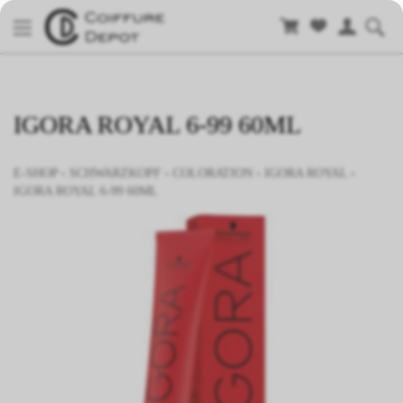
IGORA ROYAL 6-99 60ML
E-SHOP
›
SCHWARZKOPF
›
COLORATION
›
IGORA ROYAL
›
IGORA ROYAL 6-99 60ML