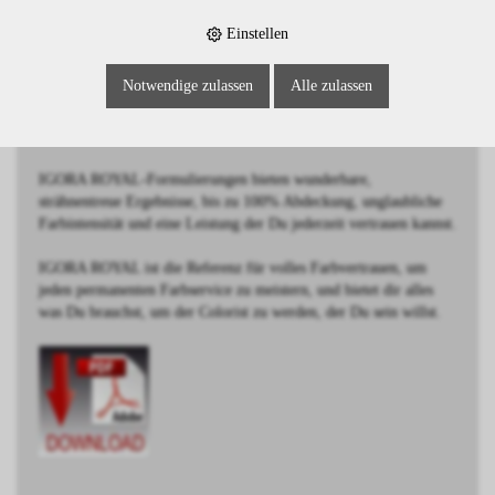
BESCHREIBUNG
Einstellen
Dunkelblond Violett Extra
Notwendige zulassen
Alle zulassen
Schwarzkopf IGORA ROYAL wurde von Coloristen für
Coloristen entwickelt.
IGORA ROYAL-Formulierungen bieten wunderbare,
strähnentreue Ergebnisse, bis zu 100% Abdeckung, unglaubliche
Farbintensität und eine Leistung der Du jederzeit vertrauen kannst.
IGORA ROYAL ist die Referenz für volles Farbvertrauen, um
jeden permanenten Farbservice zu meistern, und bietet dir alles
was Du brauchst, um der Colorist zu werden, der Du sein willst.