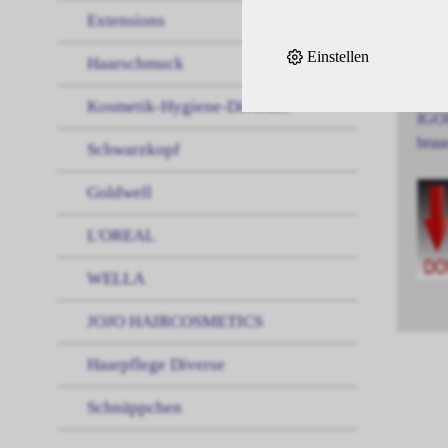
Extensions
IGOR
Einstellen
Haarschmuck
und 
Kosmetik-Hygiene-Diverses
IGOR
brau
Schwarzkopf
Goldwell
L'OREAL
WELLA
JOJO HAIRCOSMETICS
Haarpflege Diverse
Schnäppchen