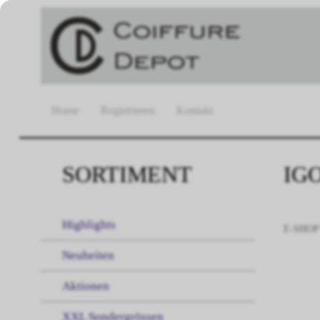
Home
Registrieren
Kontakt
SORTIMENT
IG
Highlights
E-SHOP
Neuheiten
Aktionen
XXL Sondergrössen