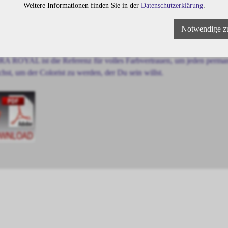
Weitere Informationen finden Sie in der
Datenschutzerklärung
.
A ROYAL-Formulierungen bieten wunderbare, strähnentreue Ergebniss
Notwendige z
eine Leistung der Du jederzeit vertrauen kannst.
A ROYAL ist die Referenz für volles Farbvertrauen, um jeden permanen
chst, um der Colorist zu werden, der Du sein willst.