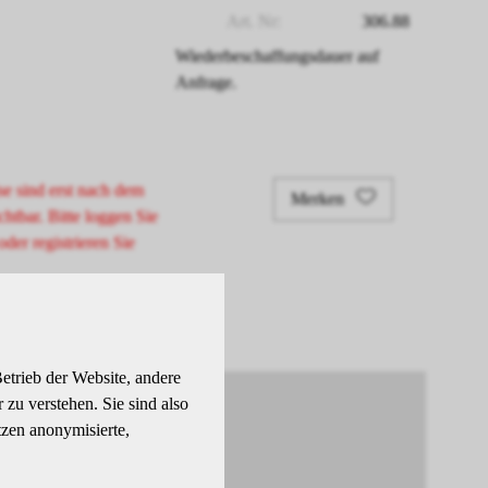
Art. Nr:
306.88
Wiederbeschaffungsdauer auf
Anfrage.
se sind erst nach dem
Merken
chtbar. Bitte loggen Sie
oder registrieren Sie
etrieb der Website, andere
zu verstehen. Sie sind also
tzen anonymisierte,
elt.