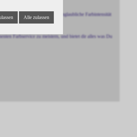
e, bis zu 100% Abdeckung, unglaubliche Farbintensität
ulassen
Alle zulassen
ten Farbservice zu meistern, und bietet dir alles was Du