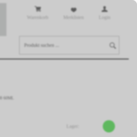
Warenkorb
Merklisten
Login
8 60ML
Lager: