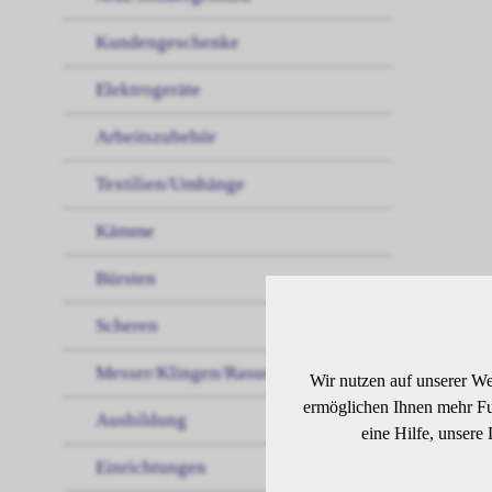
Kundengeschenke
Elektrogeräte
Arbeitszubehör
Textilien/Umhänge
Kämme
Bürsten
Scheren
BE
Messer/Klingen/Rasur
Wir nutzen auf unserer We
ermöglichen Ihnen mehr Fun
Ausbildung
eine Hilfe, unsere
Dunk
Einrichtungen
Schw