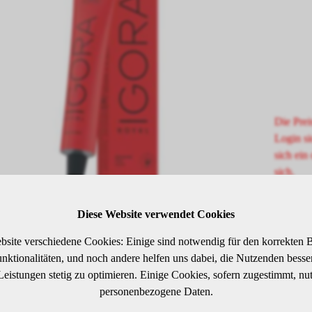
Die Prei
Login si
sich ein 
sich.
Diese Website verwendet Cookies
SCHREIBUNG
bsite verschiedene Cookies: Einige sind notwendig für den korrekten B
ktionalitäten, und noch andere helfen uns dabei, die Nutzenden besser 
 Leistungen stetig zu optimieren. Einige Cookies, sofern zugestimmt, nu
elblond Rot Extra
personenbezogene Daten.
arzkopf IGORA ROYAL wurde von Coloristen für Coloristen entwick