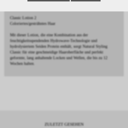
BESCHREIBUNG
Classic Lotion 2
Coloriertes/gesträhntes Haar
Mit dieser Lotion, die eine Kombination aus der
feuchtigkeitsspendenden Hydrowave-Technologie und
hydrolysiertem Seiden Protein enthält, sorgt Natural Styling
Classic für eine geschmeidige Haaroberfläche und perfekt
geformte, lang anhaltende Locken und Wellen, die bis zu 12
Wochen halten.
ZULETZT GESEHEN