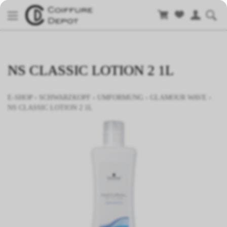
NS CLASSIC LOTION 2 1L
E-SHOP
›
SCHWARZKOPF
›
UMFORMUNG
›
GLAMOUR WAVE
›
NS CLASSIC LOTION 2 1L