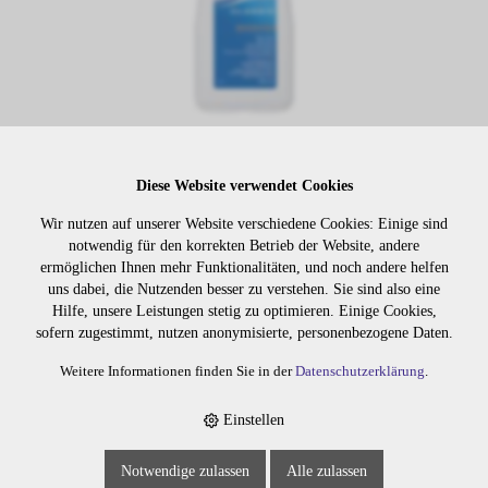
Lager:
Diese Website verwendet Cookies
Wir nutzen auf unserer Website verschiedene Cookies: Einige sind
Art. Nr:
3292
notwendig für den korrekten Betrieb der Website, andere
ermöglichen Ihnen mehr Funktionalitäten, und noch andere helfen
Wiederbeschaffungsdauer auf Anfrage.
uns dabei, die Nutzenden besser zu verstehen. Sie sind also eine
Hilfe, unsere Leistungen stetig zu optimieren. Einige Cookies,
sofern zugestimmt, nutzen anonymisierte, personenbezogene Daten.
Die Preise sind erst nach dem
Merken
Weitere Informationen finden Sie in der
Datenschutzerklärung
.
Login sichtbar. Bitte loggen Sie
sich ein oder registrieren Sie sich.
Einstellen
Notwendige zulassen
Alle zulassen