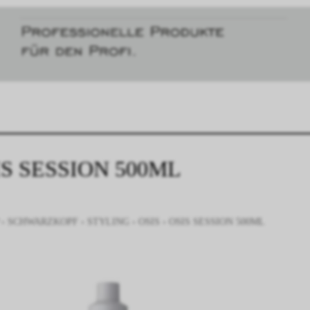
IS SESSION 500ML
›
SCHWARZKOPF
›
STYLING
›
OSIS
›
OSIS SESSION 500ML