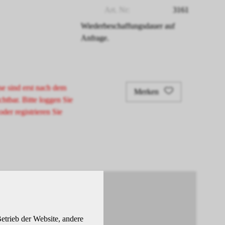
Art. Nr:
3161
Wiederbeschaffungsdauer auf
Anfrage.
se sind erst nach dem
Merken
chtbar. Bitte loggen Sie
oder registrieren Sie
etrieb der Website, andere