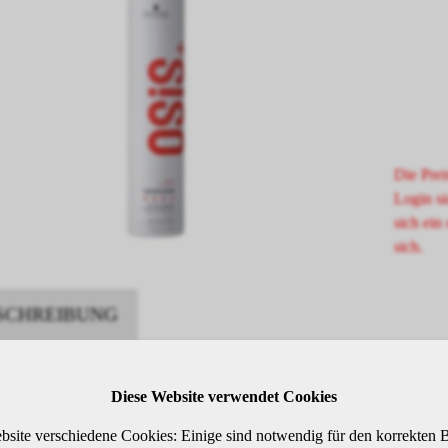
Die Prei
Login si
sich ein 
sich.
SCHREIBUNG
Diese Website verwendet Cookies
RSPRAY MIT EXTRA STARKEM HALT
bsite verschiedene Cookies: Einige sind notwendig für den korrekten B
RTYP: