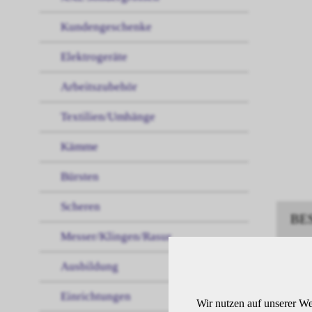
Kundengeschenke
Elektrogeräte
Arbeitszubehör
Textilien/Umhänge
Kämme
Bürsten
Scheren
BE
Messer/Klingen/Rasur
Ausbildung
HAA
Einrichtungen
Wir nutzen auf unserer We
HAA