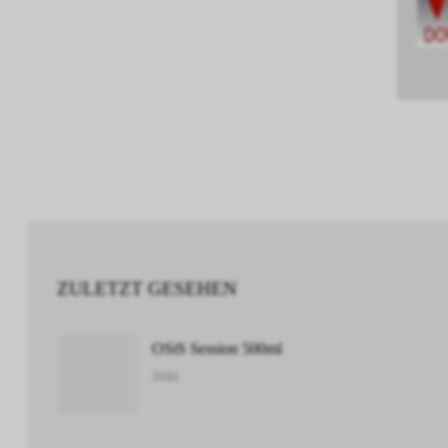
ZULETZT GESEHEN
OSiS Session 500ml
3161