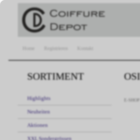
Home
Registrieren
Kontakt
SORTIMENT
OS
Highlights
E-SHOP
Neuheiten
Aktionen
XXL Sondergrössen