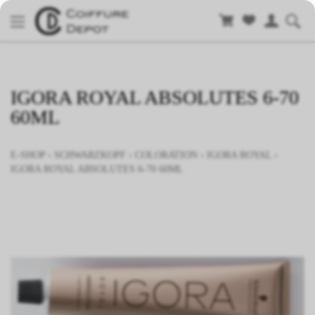
IGORA ROYAL ABSOLUTES 6-70
60ML
E-SHOP
›
SCHWARZKOPF
›
COLORATION
›
IGORA ROYAL
›
IGORA ROYAL ABSOLUTES 6-70 60ML