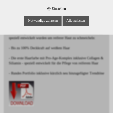
Einstellen
BESCHREIBUNG
Notwendige zulassen
Alle zulassen
Dunkelblond Kupfer Natur
Schwarzkopf IGORA ROYAL Absolutes: Exklusive Modetöne die
speziell entwickelt wurden um reiferer Haut zu schmeicheln:
- Bis zu 100% Deckkraft auf weißem Haar
- Die erste Haarfarbe mit Pro-Age-Komplex inklusive Collagen &
Siliamin - speziell entwickelt für die Pflege von reiferem Haar
- Rundes Portfolio inklusive kürzlich neu hinzugefügter Trendtöne