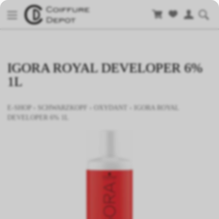
IGORA ROYAL DEVELOPER 6%
1L
E-SHOP
›
SCHWARZKOPF
›
OXYDANT
›
IGORA ROYAL
DEVELOPER 6% 1L