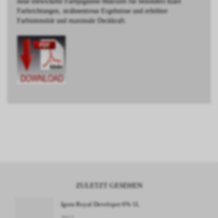
neue entwickelte Farbpigment-Matrizen für besonders klare
Farbrichtungen, strähnentreue Ergebnisse und erhöhter
Farbintensität und maximale Deckkraft.
ZULETZT GESEHEN
Igora Royal Developer 6% 1L
3011