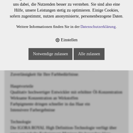
uns dabei, die Nutzenden besser zu verstehen. Sie sind also eine
Hilfe, unsere Leistungen stetig zu optimieren. Einige Cookies,
BESCHREIBUNG
sofern zugestimmt, nutzen anonymisierte, personenbezogene Daten.
Weitere Informationen finden Sie in der
Datenschutzerklärung
.
Igora Royal Developer 6%
IGORA ROYAL - VOLLENDETE FARBE IN HIGH
Einstellen
DEFINITION Von Coloristen für Coloristen entwickelt, steht
IGORA ROYAL für vollendete Farbe: echte Leistung, echte
Notwendige zulassen
Alle zulassen
Inspiration und echte Partnerschaft. Die Produktserie erlaubt es
dir, genaue Farbergebnisse mit stärkerer Intensität und maximaler
Deckkraft zu kreieren. IGORA ROYAL liefert 100 %
Zuverlässigkeit für Ihre Farbbedürfnisse.
Hauptvorteile
Qualitativ hochwertiger Entwickler mit erhöhter Öl-Konzentration
Wirksame Konzentration an Wirkstoffen
Farbpigmente dringen schneller in das Haar ein
Intensivere Farbergebnisse
Technologie
Die IGORA ROYAL High Definition-Technologie verfügt über