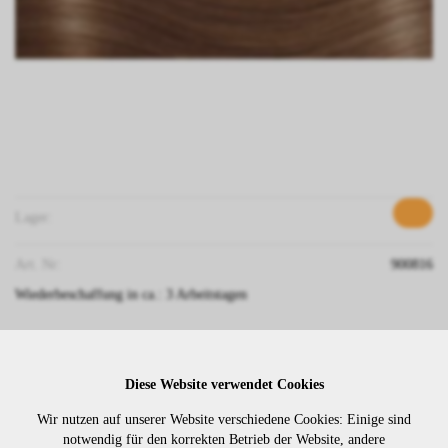
Lager:
Art. Nr:
900816
Wiederbeschaffung in ca.: 3 Arbeitstagen
Die Preise sind erst nach dem
Diese Website verwendet Cookies
Merken
Login sichtbar. Bitte loggen Sie
sich ein oder registrieren Sie sich.
Wir nutzen auf unserer Website verschiedene Cookies: Einige sind
notwendig für den korrekten Betrieb der Website, andere