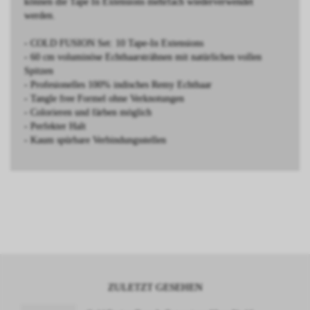
können die Tape In Extensions mehrfach wiederverwendet
werden.
- COLD FUSION Set: 10 Tape-In Extensions
- 60 cm voluminöse Echthaarsträhnen mit natürlichen vollen
Spitzen
- Profesionelles 100% indisches Remy Echthaar
- Tangle free Formel ohne Verknotungen
- Colorieren und färben möglich
- Perfekter Halt
- Kaum spürbare Verbindungsstellen
ZULETZT GESEHEN