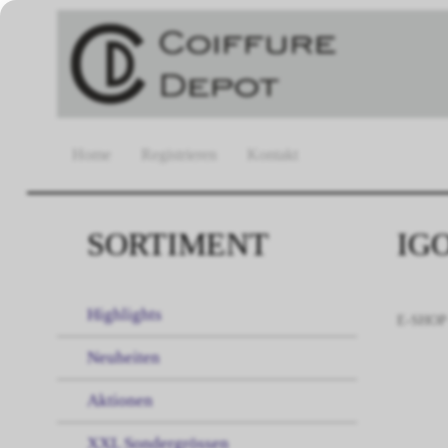
Home
Registrieren
Kontakt
SORTIMENT
IG
Highlights
E-SHOP
Neuheiten
Aktionen
XXL Sondergrössen