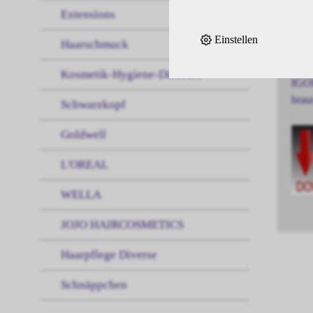
Extensions
IGOR
Einstellen
Haarschmuck
und 
Kosmetik-Hygiene-Diverses
IGOR
brau
Schwarzkopf
Goldwell
L'OREAL
WELLA
JOJO HAIRCOSMETICS
Haarpflege Diverse
Schnäppchen