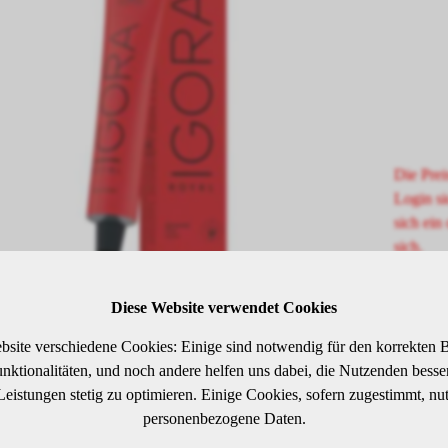
Die Prei
Login si
sich ein 
sich.
Diese Website verwendet Cookies
SCHREIBUNG
bsite verschiedene Cookies: Einige sind notwendig für den korrekten B
ktionalitäten, und noch andere helfen uns dabei, die Nutzenden besser 
 Leistungen stetig zu optimieren. Einige Cookies, sofern zugestimmt, nu
elblond Natur Extra
personenbezogene Daten.
arzkopf IGORA ROYAL wurde von Coloristen für Coloristen entwick