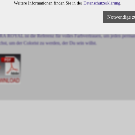
Weitere Informationen finden Sie in der
Datenschutzerklärung
.
A ROYAL-Formulierungen bieten wunderbare, strähnentreue Ergebniss
Notwendige z
eine Leistung der Du jederzeit vertrauen kannst.
A ROYAL ist die Referenz für volles Farbvertrauen, um jeden permanen
chst, um der Colorist zu werden, der Du sein willst.