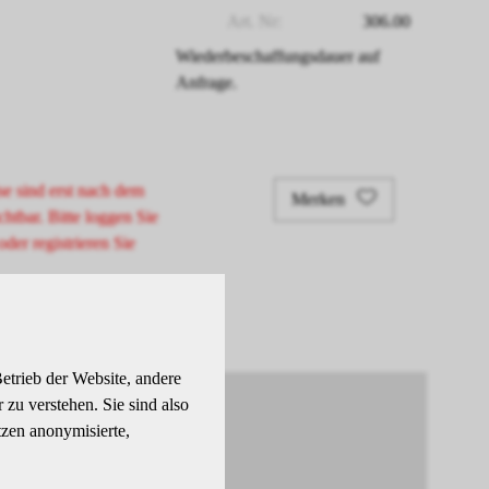
Art. Nr:
306.00
Wiederbeschaffungsdauer auf
Anfrage.
se sind erst nach dem
Merken
chtbar. Bitte loggen Sie
oder registrieren Sie
etrieb der Website, andere
zu verstehen. Sie sind also
tzen anonymisierte,
elt.