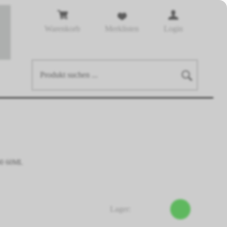
Warenkorb
Merklisten
Login
0 60ML
Lager: