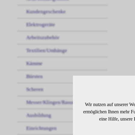
Kundengeschenke
Elektrogeräte
Arbeitszubehör
Textilien/Umhänge
Kämme
Bürsten
Scheren
BE
Messer/Klingen/Rasur
Wir nutzen auf unserer We
ermöglichen Ihnen mehr Fun
Ausbildung
eine Hilfe, unsere
Dunk
Einrichtungen
Schw