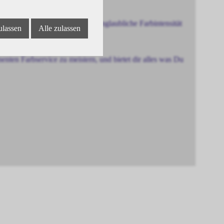
e, bis zu 100% Abdeckung, unglaubliche Farbintensität
ulassen
Alle zulassen
ten Farbservice zu meistern, und bietet dir alles was Du