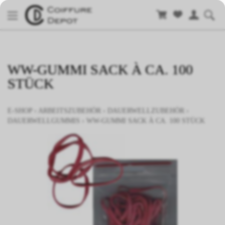
WW-GUMMI SACK À CA. 100
STÜCK
E-SHOP
›
ARBEITSZUBEHÖR
›
DAUERWELLZUBEHÖR
›
DAUERWELLGUMMIS
›
WW-GUMMI SACK À CA. 100 STÜCK