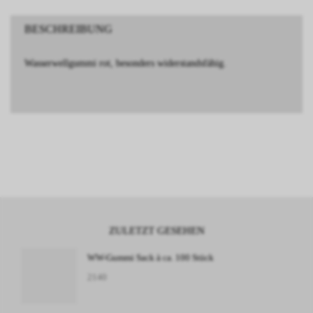
BESCHREIBUNG
Wasserwellgummi rot, besonders widerstandsfähig.
ZULETZT GESEHEN
WW-Gummi Sack à ca. 100 Stück
2140