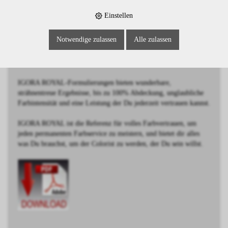
BESCHREIBUNG
Einstellen
Hellbraun Rot Extra
Notwendige zulassen
Alle zulassen
Schwarzkopf IGORA ROYAL wurde von Coloristen für
Coloristen entwickelt.
IGORA ROYAL-Formulierungen bieten wunderbare,
strähnentreue Ergebnisse, bis zu 100% Abdeckung, unglaubliche
Farbintensität und eine Leistung der Du jederzeit vertrauen kannst.
IGORA ROYAL ist die Referenz für volles Farbvertrauen, um
jeden permanenten Farbservice zu meistern, und bietet dir alles
was Du brauchst, um der Colorist zu werden, der Du sein willst.