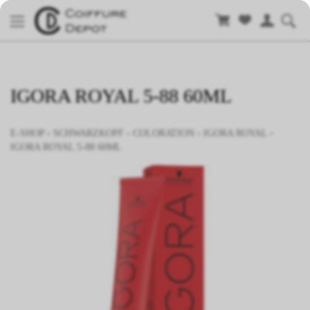
IGORA ROYAL 5-88 60ML
E-SHOP
›
SCHWARZKOPF
›
COLORATION
›
IGORA ROYAL
›
IGORA ROYAL 5-88 60ML