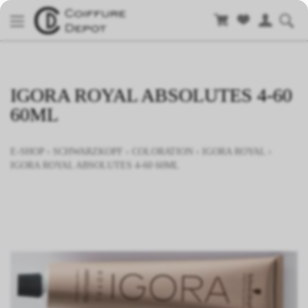
IGORA ROYAL ABSOLUTES 4-60
60ML
E-SHOP
›
SCHWARZKOPF
›
COLORATION
›
IGORA ROYAL
›
IGORA ROYAL ABSOLUTES 4-60 60ML