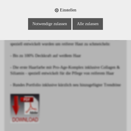
Einstellen
BESCHREIBUNG
Notwendige zulassen
Alle zulassen
Mittelbraun Schoko Natur
Schwarzkopf IGORA ROYAL Absolutes: Exklusive Modetöne die
speziell entwickelt wurden um reiferer Haut zu schmeicheln:
- Bis zu 100% Deckkraft auf weißem Haar
- Die erste Haarfarbe mit Pro-Age-Komplex inklusive Collagen &
Siliamin - speziell entwickelt für die Pflege von reiferem Haar
- Rundes Portfolio inklusive kürzlich neu hinzugefügter Trendtöne