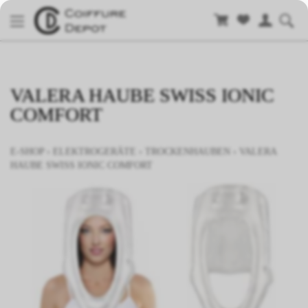
VALERA HAUBE SWISS IONIC
COMFORT
E-SHOP
›
ELEKTROGERÄTE
›
TROCKENHAUBEN
›
VALERA
HAUBE SWISS IONIC COMFORT