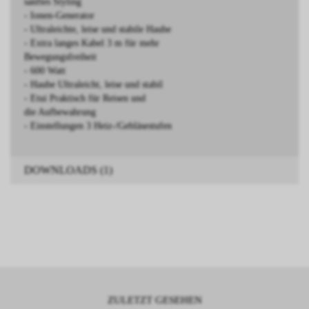
sanftes Styling
- Ionen-Generator
- Ultraleichte, leise und stabile Haube
- Extra langes Kabel 3 m für mehr
Bewegungsfreiheit
- 600 Watt
- Haube Ultraleicht, leise und stabil
- Etui Praktisch für Reisen und
die Aufbewahrung
- Einstellungen 3 Heiz-/Gebläsestufen
DOWNLOADS (1)
ZULETZT GESEHEN